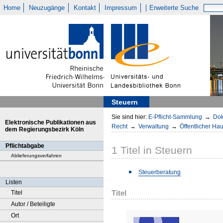
Home
Neuzugänge
Kontakt
Impressum
Erweiterte Suche
Steuern
Sie sind hier:
E-Pflicht-Sammlung
→
Dok
Elektronische Publikationen aus
Recht
→
Verwaltung
→
Öffentlicher Hau
dem Regierungsbezirk Köln
Pflichtabgabe
1
Titel
in
Steuern
Ablieferungsverfahren
Steuerberatung
Listen
Titel
Titel
Autor / Beteiligte
Ort