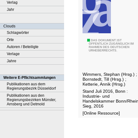
Verlag
Jahr
Clouds
Schlagwörter
Orte
A
DAS DOKUMENT IST
ÖFFENTLICH ZUGÄNGLICH IM
Autoren / Beteiligte
RAHMEN DES DEUTSCHEN
u
URHEBERRECHTS.
Verlage
s
Jahre
w
i
Wimmers, Stephan (Hrsg.)
;
r
Weitere E-Pflichtsammlungen
Bornstedt, Till (Hrsg.)
;
k
Ketterie, Annik (Hrsg.)
Publikationen aus dem
Regierungsbezirk Düsseldorf
u
Stand Juli 2016, Bonn :
Publikationen aus den
Industrie- und
n
Regierungsbezirken Münster,
Handelskammer Bonn/Rhein
Arnsberg und Detmold
g
Sieg, 2016
e
[Online Ressource]
n
d
e