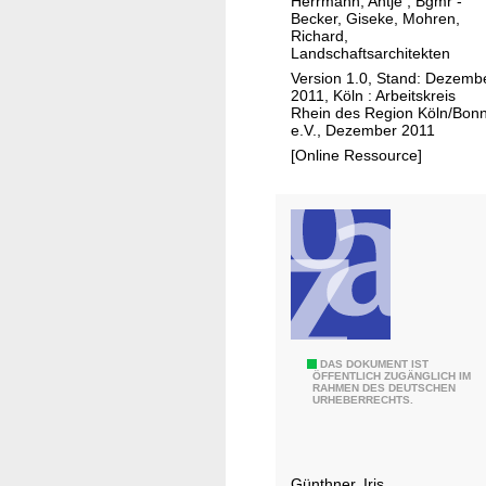
s
Herrmann, Antje
;
Bgmr -
i
Becker, Giseke, Mohren,
R
Richard,
g
h
Landschaftsarchitekten
e
e
Version 1.0, Stand: Dezemb
n
2011, Köln : Arbeitskreis
i
Rhein des Region Köln/Bon
F
n
e.V., Dezember 2011
l
c
[Online Ressource]
ü
h
s
a
s
r
e
t
n
a
u
n
d
B
U
DAS DOKUMENT IST
ÖFFENTLICH ZUGÄNGLICH IM
RAHMEN DES DEUTSCHEN
ä
n
URHEBERRECHTS.
c
t
h
e
e
r
Günthner, Iris