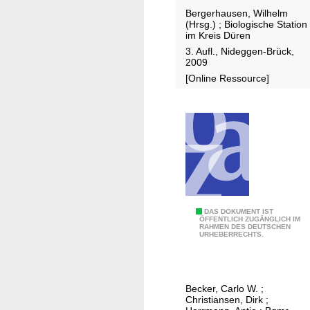
e
Bergerhausen, Wilhelm
m
(Hrsg.)
;
Biologische Station
B
im Kreis Düren
i
3. Aufl., Nideggen-Brück,
2009
b
[Online Ressource]
e
r
l
e
b
e
n
a
n
P
DAS DOKUMENT IST
ÖFFENTLICH ZUGÄNGLICH IM
l
RAHMEN DES DEUTSCHEN
r
URHEBERRECHTS.
e
o
b
z
e
e
Becker, Carlo W.
;
n
s
Christiansen, Dirk
;
d