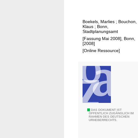
h
.
r
.
p
Boekels, Marlies
;
Bouchon,
f
Klaus
;
Bonn,
a
Stadtplanungsamt
d
[Fassung Mai 2008], Bonn,
[2008]
S
[Online Ressource]
t
a
d
t
ö
k
o
l
o
M
DAS DOKUMENT IST
ÖFFENTLICH ZUGÄNGLICH IM
g
RAHMEN DES DEUTSCHEN
i
URHEBERRECHTS.
i
t
e
d