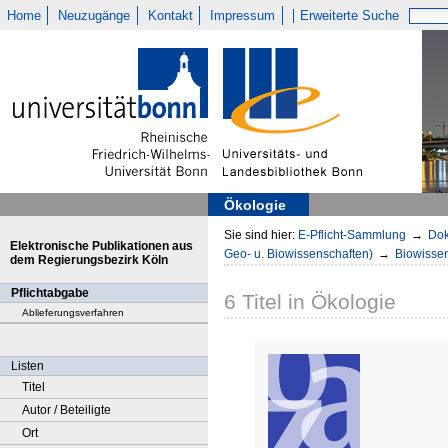
Home
Neuzugänge
Kontakt
Impressum
Erweiterte Suche
Ökologie
Sie sind hier:
E-Pflicht-Sammlung
→
Dok
Elektronische Publikationen aus
Geo- u. Biowissenschaften)
→
Biowisse
dem Regierungsbezirk Köln
Pflichtabgabe
6
Titel
in
Ökologie
Ablieferungsverfahren
Listen
Titel
Autor / Beteiligte
Ort