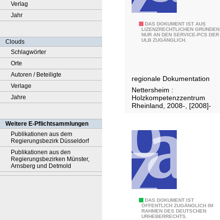
Verlag
Jahr
H
DAS DOKUMENT IST AUS
LIZENZRECHTLICHEN GRÜNDEN
NUR AN DEN SERVICE-PCS DER
o
ULB ZUGÄNGLICH.
Clouds
l
Schlagwörter
z
Orte
b
Autoren / Beteiligte
regionale Dokumentation
a
Verlage
Nettersheim :
u
Holzkompetenzzentrum
Jahre
p
Rheinland, 2008-, [2008]-
r
Weitere E-Pflichtsammlungen
e
Publikationen aus dem
i
Regierungsbezirk Düsseldorf
s
Publikationen aus den
Regierungsbezirken Münster,
E
Arnsberg und Detmold
i
f
e
L
DAS DOKUMENT IST
l
ÖFFENTLICH ZUGÄNGLICH IM
RAHMEN DES DEUTSCHEN
e
.
URHEBERRECHTS.