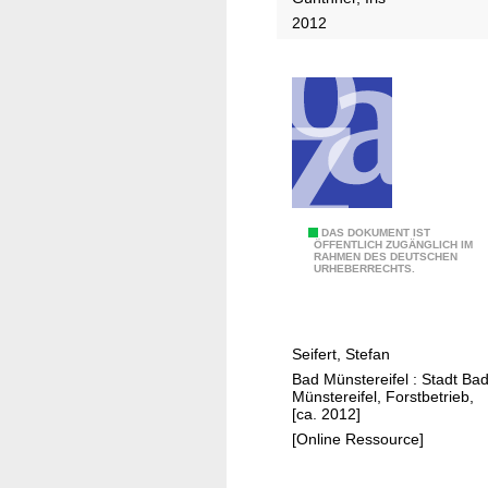
n
s
2012
u
c
h
u
n
g
e
n
u
U
DAS DOKUMENT IST
ÖFFENTLICH ZUGÄNGLICH IM
n
RAHMEN DES DEUTSCHEN
r
URHEBERRECHTS.
d
w
E
a
n
l
Seifert, Stefan
t
d
Bad Münstereifel : Stadt Ba
w
p
Münstereifel, Forstbetrieb,
i
a
[ca. 2012]
c
r
[Online Ressource]
k
z
l