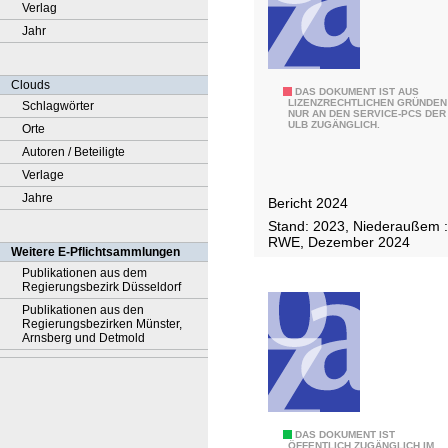
Verlag
Jahr
Clouds
G
DAS DOKUMENT IST AUS
LIZENZRECHTLICHEN GRÜNDEN
Schlagwörter
NUR AN DEN SERVICE-PCS DER
r
ULB ZUGÄNGLICH.
Orte
u
Autoren / Beteiligte
n
Verlage
d
Jahre
Bericht 2024
w
Stand: 2023, Niederaußem :
a
RWE, Dezember 2024
Weitere E-Pflichtsammlungen
s
Publikationen aus dem
s
Regierungsbezirk Düsseldorf
e
Publikationen aus den
r
Regierungsbezirken Münster,
Arnsberg und Detmold
m
o
d
e
N
DAS DOKUMENT IST
l
ÖFFENTLICH ZUGÄNGLICH IM