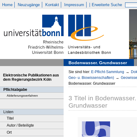
Home
Neuzugänge
Kontakt
Impressum
Erweiterte Suche
Bodenwasser. Grundwasser
Sie sind hier:
E-Pflicht-Sammlung
→
Dok
Elektronische Publikationen aus
Geo- u. Biowissenschaften)
→
Geowisse
dem Regierungsbezirk Köln
Bodenwasser. Grundwasser
Pflichtabgabe
Ablieferungsverfahren
3
Titel
in
Bodenwasser.
Grundwasser
Listen
Titel
Autor / Beteiligte
Ort