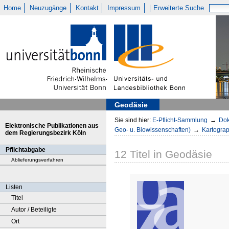
Home
Neuzugänge
Kontakt
Impressum
Erweiterte Suche
Geodäsie
Sie sind hier:
E-Pflicht-Sammlung
→
Dok
Elektronische Publikationen aus
Geo- u. Biowissenschaften)
→
Kartogra
dem Regierungsbezirk Köln
Pflichtabgabe
12
Titel
in
Geodäsie
Ablieferungsverfahren
Listen
Titel
Autor / Beteiligte
Ort