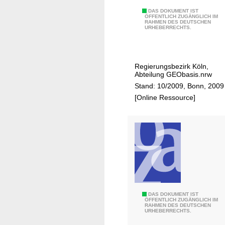
8
E
DAS DOKUMENT IST
ÖFFENTLICH ZUGÄNGLICH IM
4
RAHMEN DES DEUTSCHEN
c
URHEBERRECHTS.
7
h
a
t
l
z
Regierungsbezirk Köln,
s
e
Abteilung GEObasis.nrw
t
i
Stand: 10/2009, Bonn, 2009
e
t
[Online Ressource]
c
-
h
D
n
a
i
t
k
u
-
m
g
s
e
ü
s
E
DAS DOKUMENT IST
b
ÖFFENTLICH ZUGÄNGLICH IM
c
RAHMEN DES DEUTSCHEN
i
e
URHEBERRECHTS.
h
g
r