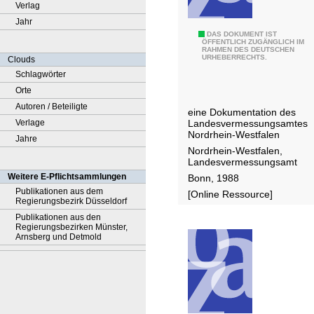
Verlag
Jahr
D
DAS DOKUMENT IST
ÖFFENTLICH ZUGÄNGLICH IM
RAHMEN DES DEUTSCHEN
i
URHEBERRECHTS.
Clouds
e
Schlagwörter
B
Orte
o
Autoren / Beteiligte
eine Dokumentation des
n
Landesvermessungsamtes
Verlage
n
Nordrhein-Westfalen
Jahre
e
Nordrhein-Westfalen,
Landesvermessungsamt
r
Weitere E-Pflichtsammlungen
Bonn, 1988
B
Publikationen aus dem
[Online Ressource]
a
Regierungsbezirk Düsseldorf
s
Publikationen aus den
Regierungsbezirken Münster,
i
Arnsberg und Detmold
s
v
o
n
1