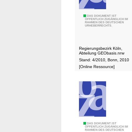
g
a
a
n
d
d
N
DAS DOKUMENT IST
a
ÖFFENTLICH ZUGÄNGLICH IM
e
RAHMEN DES DEUTSCHEN
o
t
URHEBERRECHTS.
s
r
e
a
m
n
u
a
e
Regierungsbezirk Köln,
f
l
r
Abteilung GEObasis.nrw
n
h
f
Stand: 4/2010, Bonn, 2010
a
ö
a
[Online Ressource]
h
h
s
m
e
s
e
n
u
s
i
n
e
n
g
i
N
f
t
o
ü
1
r
r
8
D
DAS DOKUMENT IST
d
d
ÖFFENTLICH ZUGÄNGLICH IM
0
RAHMEN DES DEUTSCHEN
e