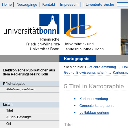
Home
Neuzugänge
Kontakt
Impressum
Erweiterte Suche
Kartographie
Sie sind hier:
E-Pflicht-Sammlung
→
Dok
Elektronische Publikationen aus
Geo- u. Biowissenschaften)
→
Kartogra
dem Regierungsbezirk Köln
Pflichtabgabe
5
Titel
in
Kartographie
Ablieferungsverfahren
Kartenauswertung
Listen
Computerkartographie
Titel
Luftbildauswertung
Autor / Beteiligte
Ort
Titel