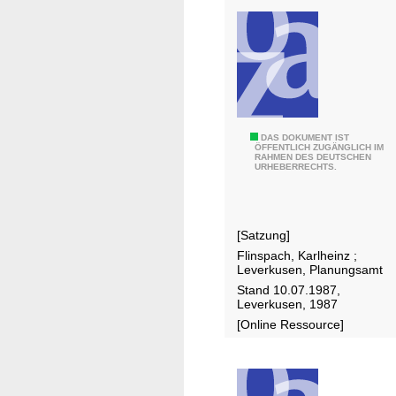
u
n
g
O
r
t
h
L
DAS DOKUMENT IST
ÖFFENTLICH ZUGÄNGLICH IM
o
RAHMEN DES DEUTSCHEN
a
URHEBERRECHTS.
g
n
o
d
n
s
a
[Satzung]
c
l
Flinspach, Karlheinz
;
h
Leverkusen, Planungsamt
e
a
Stand 10.07.1987,
u
f
Leverkusen, 1987
n
t
[Online Ressource]
d
s
m
p
o
l