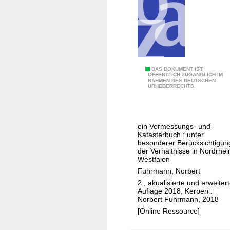
G
DAS DOKUMENT IST
ÖFFENTLICH ZUGÄNGLICH IM
RAHMEN DES DEUTSCHEN
r
URHEBERRECHTS.
e
n
z
ein Vermessungs- und
u
Katasterbuch : unter
n
besonderer Berücksichtigun
der Verhältnisse in Nordrhei
t
Westfalen
e
Fuhrmann, Norbert
r
2., akualisierte und erweiter
s
Auflage 2018, Kerpen :
Norbert Fuhrmann, 2018
u
[Online Ressource]
c
h