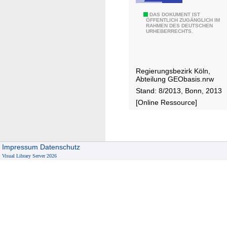
ö
T
DAS DOKUMENT IST
h
ÖFFENTLICH ZUGÄNGLICH IM
RAHMEN DES DEUTSCHEN
o
e
URHEBERRECHTS.
p
n
o
b
g
e
Regierungsbezirk Köln,
r
z
Abteilung GEObasis.nrw
a
u
Stand: 8/2013, Bonn, 2013
p
g
[Online Ressource]
h
s
i
f
s
l
c
ä
Impressum
Datenschutz
h
c
Visual Library Server 2026
e
h
R
e
e
n
l
i
i
n