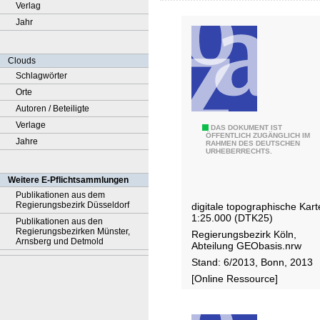
Verlag
Jahr
Clouds
Schlagwörter
Orte
Autoren / Beteiligte
Verlage
A
DAS DOKUMENT IST
ÖFFENTLICH ZUGÄNGLICH IM
Jahre
RAHMEN DES DEUTSCHEN
T
URHEBERRECHTS.
K
I
Weitere E-Pflichtsammlungen
S
Publikationen aus dem
Regierungsbezirk Düsseldorf
digitale topographische Kart
®
1:25.000 (DTK25)
Publikationen aus den
Regierungsbezirken Münster,
Regierungsbezirk Köln,
Arnsberg und Detmold
Abteilung GEObasis.nrw
Stand: 6/2013, Bonn, 2013
[Online Ressource]