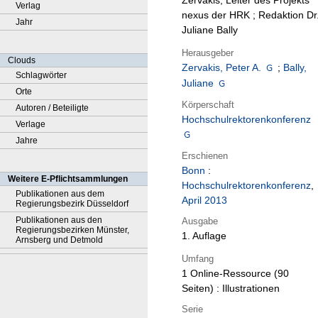
Zervakis, Leiter des Projekts
Verlag
nexus der HRK ; Redaktion Dr
Jahr
Juliane Bally
Herausgeber
Clouds
Zervakis, Peter A.
;
Bally,
Schlagwörter
Juliane
Orte
Körperschaft
Autoren / Beteiligte
Hochschulrektorenkonferenz
Verlage
Jahre
Erschienen
Bonn
:
Weitere E-Pflichtsammlungen
Hochschulrektorenkonferenz
,
Publikationen aus dem
April 2013
Regierungsbezirk Düsseldorf
Publikationen aus den
Ausgabe
Regierungsbezirken Münster,
1. Auflage
Arnsberg und Detmold
Umfang
1 Online-Ressource (90
Seiten) : Illustrationen
Serie