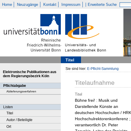
Home
Neuzugänge
Kontakt
Impressum
Erweiterte Suche
Titel
Sie sind hier:
E-Pflicht-Sammlung
Elektronische Publikationen aus
dem Regierungsbezirk Köln
Titelaufnahme
Pflichtabgabe
Ablieferungsverfahren
Titel
Bühne frei! : Musik und
Darstellende Künste an
Listen
deutschen Hochschulen / HRK
Titel
Hochschulrektorenkonferenz ;
Autor / Beteiligte
verantwortlich Dr. Peter
Ort