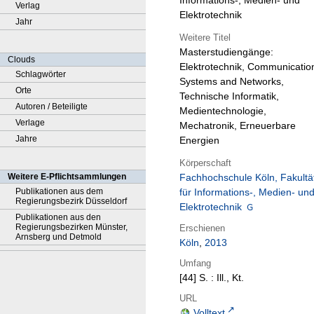
Informations-, Medien- und
Verlag
Elektrotechnik
Jahr
Weitere Titel
Masterstudiengänge:
Clouds
Elektrotechnik, Communicatio
Schlagwörter
Systems and Networks,
Orte
Technische Informatik,
Autoren / Beteiligte
Medientechnologie,
Verlage
Mechatronik, Erneuerbare
Jahre
Energien
Körperschaft
Weitere E-Pflichtsammlungen
Fachhochschule Köln, Fakultä
Publikationen aus dem
für Informations-, Medien- un
Regierungsbezirk Düsseldorf
Elektrotechnik
Publikationen aus den
Regierungsbezirken Münster,
Erschienen
Arnsberg und Detmold
Köln
,
2013
Umfang
[44] S. : Ill., Kt.
URL
Volltext