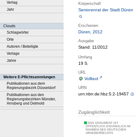
Verlag
Körperschaft
Jahr
Seniorenrat der Stadt Düren
Erschienen
Clouds
Düren
,
2012
Schlagwörter
Orte
Ausgabe
Autoren / Beteiligte
Stand: 11/2012
Verlage
Umfang
Jahre
19 S.
URL
Weitere E-Pflichtsammlungen
Volltext
Publikationen aus dem
URN
Regierungsbezirk Düsseldorf
urn:nbn:de:hbz:5:2-19457
Publikationen aus den
Regierungsbezirken Münster,
Arnsberg und Detmold
Zugänglichkeit
DAS DOKUMENT IST
ÖFFENTLICH ZUGÄNGLICH IM
RAHMEN DES DEUTSCHEN
URHEBERRECHTS.