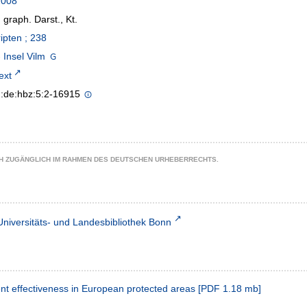
2008
 graph. Darst., Kt.
ipten ; 238
 Insel Vilm
text
n:de:hbz:5:2-16915
CH ZUGÄNGLICH IM RAHMEN DES DEUTSCHEN URHEBERRECHTS.
Universitäts- und Landesbibliothek Bonn
 effectiveness in European protected areas
[
PDF
1.18 mb
]