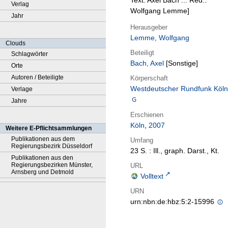
Text: Axel Bach ... Red.:
Verlag
Wolfgang Lemme]
Jahr
Herausgeber
Lemme, Wolfgang
Clouds
Beteiligt
Schlagwörter
Bach, Axel
[Sonstige]
Orte
Autoren / Beteiligte
Körperschaft
Westdeutscher Rundfunk Köln
Verlage
Jahre
Erschienen
Köln
,
2007
Weitere E-Pflichtsammlungen
Publikationen aus dem
Umfang
Regierungsbezirk Düsseldorf
23 S. : Ill., graph. Darst., Kt.
Publikationen aus den
Regierungsbezirken Münster,
URL
Arnsberg und Detmold
Volltext
URN
urn:nbn:de:hbz:5:2-15996