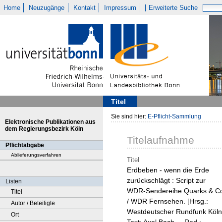
Home
Neuzugänge
Kontakt
Impressum
Erweiterte Suche
Titel
Sie sind hier:
E-Pflicht-Sammlung
Elektronische Publikationen aus
dem Regierungsbezirk Köln
Titelaufnahme
Pflichtabgabe
Ablieferungsverfahren
Titel
Erdbeben - wenn die Erde
zurückschlägt : Script zur
Listen
WDR-Sendereihe Quarks & C
Titel
/ WDR Fernsehen. [Hrsg.:
Autor / Beteiligte
Westdeutscher Rundfunk Köln
Ort