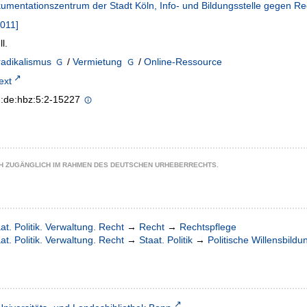
mentationszentrum der Stadt Köln, Info- und Bildungsstelle gegen R
2011]
ll.
adikalismus
/
Vermietung
/
Online-Ressource
text
n:de:hbz:5:2-15227
CH ZUGÄNGLICH IM RAHMEN DES DEUTSCHEN URHEBERRECHTS.
at. Politik. Verwaltung. Recht
→
Recht
→
Rechtspflege
at. Politik. Verwaltung. Recht
→
Staat. Politik
→
Politische Willensbildu