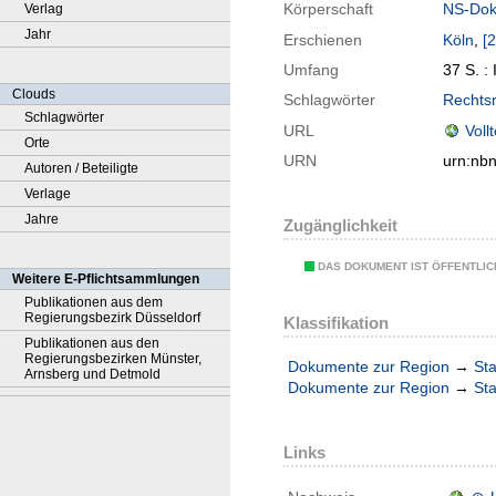
Körperschaft
NS-Doku
Verlag
Jahr
Erschienen
Köln
,
[
Umfang
37 S. : I
Clouds
Schlagwörter
Rechtsr
Schlagwörter
URL
Voll
Orte
URN
urn:nb
Autoren / Beteiligte
Verlage
Jahre
Zugänglichkeit
DAS DOKUMENT IST ÖFFENTLI
Weitere E-Pflichtsammlungen
Publikationen aus dem
Regierungsbezirk Düsseldorf
Klassifikation
Publikationen aus den
Regierungsbezirken Münster,
Dokumente zur Region
→
Sta
Arnsberg und Detmold
Dokumente zur Region
→
Sta
Links