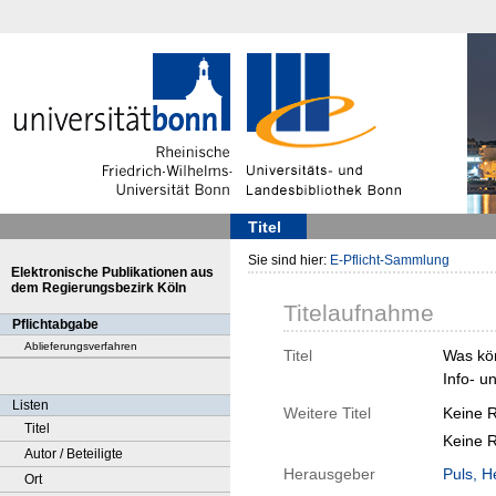
Titel
Sie sind hier:
E-Pflicht-Sammlung
Elektronische Publikationen aus
dem Regierungsbezirk Köln
Titelaufnahme
Pflichtabgabe
Ablieferungsverfahren
Titel
Was kön
Info- u
Listen
Weitere Titel
Keine 
Titel
Keine 
Autor / Beteiligte
Herausgeber
Puls, H
Ort