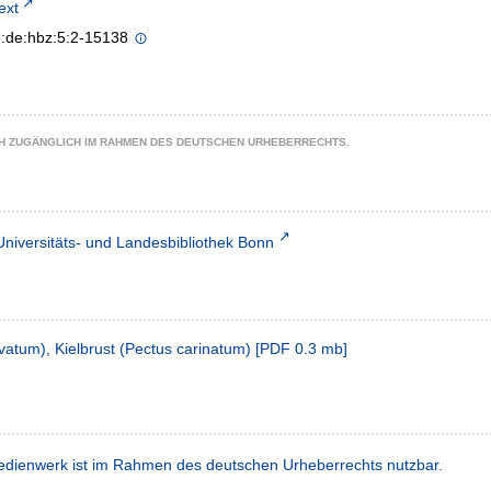
text
n:de:hbz:5:2-15138
CH ZUGÄNGLICH IM RAHMEN DES DEUTSCHEN URHEBERRECHTS.
Universitäts- und Landesbibliothek Bonn
vatum), Kielbrust (Pectus carinatum)
[
PDF
0.3 mb
]
dienwerk ist im Rahmen des deutschen Urheberrechts nutzbar.