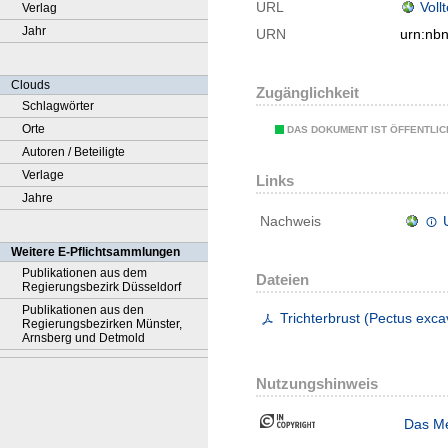
URL
Voll
Verlag
Jahr
URN
urn:nb
Clouds
Zugänglichkeit
Schlagwörter
Orte
DAS DOKUMENT IST ÖFFENTLI
Autoren / Beteiligte
Verlage
Links
Jahre
Nachweis
Weitere E-Pflichtsammlungen
Publikationen aus dem
Dateien
Regierungsbezirk Düsseldorf
Publikationen aus den
Trichterbrust (Pectus exca
Regierungsbezirken Münster,
Arnsberg und Detmold
Nutzungshinweis
Das Me