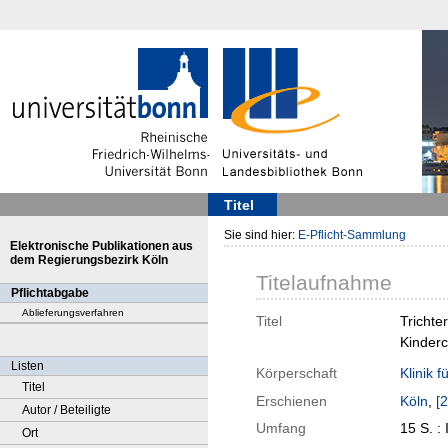
Titel
Sie sind hier:
E-Pflicht-Sammlung
Elektronische Publikationen aus
dem Regierungsbezirk Köln
Titelaufnahme
Pflichtabgabe
Ablieferungsverfahren
Titel
Trichte
Kinderc
Listen
Körperschaft
Klinik 
Titel
Erschienen
Köln
,
[
Autor / Beteiligte
Umfang
15 S. : I
Ort