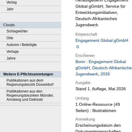
Herausgeberin Engagement
Verlag
Global gGmbH, Service für
Jahr
Entwicklungsinitiativen,
Deutsch-Afrikanisches
Jugendwerk
Clouds
Schlagwörter
Körperschaft
Orte
Engagement Global gGmbH
Autoren / Beteiligte
Verlage
Erschienen
Jahre
Bonn
:
Engagement Global
gGmbH, Deutsch-Afrikanische
Jugendwerk
,
2026
Weitere E-Pflichtsammlungen
Publikationen aus dem
Ausgabe
Regierungsbezirk Düsseldorf
Stand 1. Auflage, Mai 2026
Publikationen aus den
Regierungsbezirken Münster,
Umfang
Arnsberg und Detmold
1 Online-Ressource (49
Seiten) : Illustrationen
Anmerkung
Erscheinungsdatum den
Dokumenteigenschaften