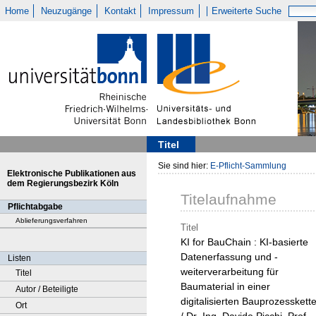
Home
Neuzugänge
Kontakt
Impressum
Erweiterte Suche
Titel
Sie sind hier:
E-Pflicht-Sammlung
Elektronische Publikationen aus
dem Regierungsbezirk Köln
Titelaufnahme
Pflichtabgabe
Ablieferungsverfahren
Titel
KI for BauChain : KI-basierte
Datenerfassung und -
Listen
weiterverarbeitung für
Titel
Baumaterial in einer
Autor / Beteiligte
digitalisierten Bauprozesskett
Ort