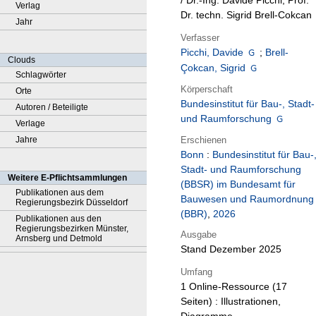
/ Dr.-Ing. Davide Picchi, Prof.
Verlag
Dr. techn. Sigrid Brell-Cokcan
Jahr
Verfasser
Picchi, Davide
;
Brell-
Clouds
Çokcan, Sigrid
Schlagwörter
Körperschaft
Orte
Bundesinstitut für Bau-, Stadt-
Autoren / Beteiligte
und Raumforschung
Verlage
Erschienen
Jahre
Bonn
:
Bundesinstitut für Bau-
Stadt- und Raumforschung
Weitere E-Pflichtsammlungen
(BBSR) im Bundesamt für
Publikationen aus dem
Bauwesen und Raumordnung
Regierungsbezirk Düsseldorf
(BBR)
,
2026
Publikationen aus den
Regierungsbezirken Münster,
Ausgabe
Arnsberg und Detmold
Stand Dezember 2025
Umfang
1 Online-Ressource (17
Seiten) : Illustrationen,