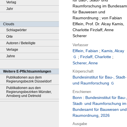
für Bau-, Stadt- und
Verlag
Raumforschung im Bundesam
Jahr
für Bauwesen und
Raumordnung ; von Fabian
Elflein, Prof. Dr. Alcay Kamis,
Clouds
Charlotte Firzlaff, Anne
Schlagwörter
Scherer
Orte
Autoren / Beteiligte
Verfasser
Verlage
Elflein, Fabian
;
Kamis, Alcay
Jahre
;
Firzlaff, Charlotte
;
Scherer, Anne
Körperschaft
Weitere E-Pflichtsammlungen
Bundesinstitut für Bau-, Stadt-
Publikationen aus dem
Regierungsbezirk Düsseldorf
und Raumforschung
Publikationen aus den
Erschienen
Regierungsbezirken Münster,
Arnsberg und Detmold
Bonn
:
Bundesinstitut für Bau-
Stadt- und Raumforschung im
Bundesamt für Bauwesen und
Raumordnung
,
2026
Ausgabe