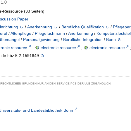
 1.0
e-Ressource (33 Seiten)
iscussion Paper
inrichtung
/
Anerkennung
/
Berufliche Qualifikation
/
Pflegeper
eruf
/
Altenpflege
/
Pflegefachmann
/
Anerkennung
/
Kompetenzfeststel
äftemangel
/
Personalgewinnung
/
Berufliche Integration
/
Bonn
tronic resource
;
electronic resource
;
electronic resource
n:de:hbz:5:2-1591849
ZRECHTLICHEN GRÜNDEN NUR AN DEN SERVICE-PCS DER ULB ZUGÄNGLICH.
Universitäts- und Landesbibliothek Bonn