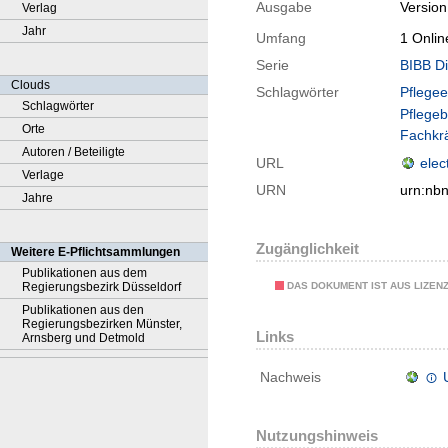
Ausgabe
Version
Verlag
Jahr
Umfang
1 Onlin
Serie
BIBB D
Clouds
Schlagwörter
Pflegee
Schlagwörter
Pflegeb
Orte
Fachkr
Autoren / Beteiligte
URL
elec
Verlage
URN
urn:nb
Jahre
Zugänglichkeit
Weitere E-Pflichtsammlungen
Publikationen aus dem
DAS DOKUMENT IST AUS LIZEN
Regierungsbezirk Düsseldorf
Publikationen aus den
Regierungsbezirken Münster,
Links
Arnsberg und Detmold
Nachweis
Nutzungshinweis