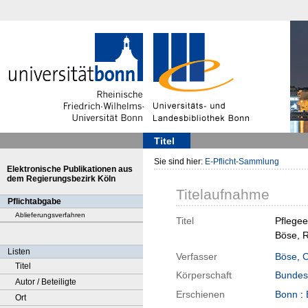
Titel
Sie sind hier:
E-Pflicht-Sammlung
Elektronische Publikationen aus
dem Regierungsbezirk Köln
Titelaufnahme
Pflichtabgabe
Ablieferungsverfahren
Titel
Pflegee
Böse, R
Listen
Verfasser
Böse, C
Titel
Körperschaft
Bundesi
Autor / Beteiligte
Erschienen
Bonn
:
Ort