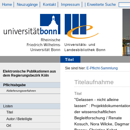
Home
Neuzugänge
Kontakt
Impressum
Erweiterte Suche
Titel
Sie sind hier:
E-Pflicht-Sammlung
Elektronische Publikationen aus
dem Regierungsbezirk Köln
Titelaufnahme
Pflichtabgabe
Ablieferungsverfahren
Titel
"Gelassen - nicht alleine
lassen" : Projektdokumentatio
Listen
der wissenschaftlichen
Titel
Begleitforschung / Renate
Autor / Beteiligte
Kosuch, Nora Wilcke, Dagmar
Ort