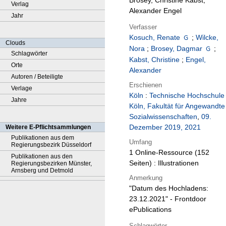
Brosey, Christine Kabst,
Verlag
Alexander Engel
Jahr
Verfasser
Kosuch, Renate
;
Wilcke,
Clouds
Nora
;
Brosey, Dagmar
;
Schlagwörter
Kabst, Christine
;
Engel,
Orte
Alexander
Autoren / Beteiligte
Erschienen
Verlage
Köln
:
Technische Hochschule
Jahre
Köln, Fakultät für Angewandte
Sozialwissenschaften
,
09.
Dezember 2019, 2021
Weitere E-Pflichtsammlungen
Publikationen aus dem
Umfang
Regierungsbezirk Düsseldorf
1 Online-Ressource (152
Publikationen aus den
Seiten) : Illustrationen
Regierungsbezirken Münster,
Arnsberg und Detmold
Anmerkung
"Datum des Hochladens:
23.12.2021" - Frontdoor
ePublications
Schlagwörter