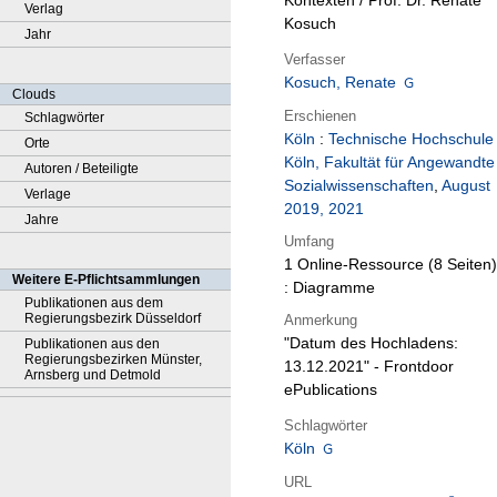
Kontexten / Prof. Dr. Renate
Verlag
Kosuch
Jahr
Verfasser
Kosuch, Renate
Clouds
Erschienen
Schlagwörter
Köln
:
Technische Hochschule
Orte
Köln, Fakultät für Angewandte
Autoren / Beteiligte
Sozialwissenschaften
,
August
Verlage
2019, 2021
Jahre
Umfang
1 Online-Ressource (8 Seiten)
Weitere E-Pflichtsammlungen
: Diagramme
Publikationen aus dem
Regierungsbezirk Düsseldorf
Anmerkung
"Datum des Hochladens:
Publikationen aus den
Regierungsbezirken Münster,
13.12.2021" - Frontdoor
Arnsberg und Detmold
ePublications
Schlagwörter
Köln
URL