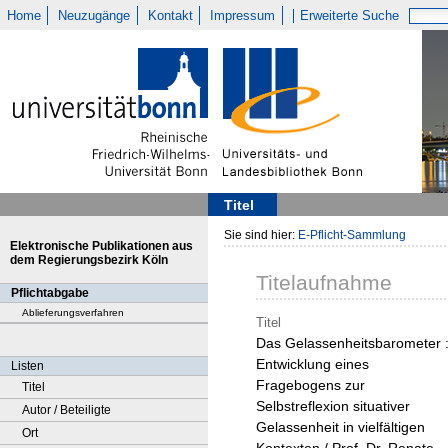
Home
Neuzugänge
Kontakt
Impressum
Erweiterte Suche
Titel
Sie sind hier:
E-Pflicht-Sammlung
Elektronische Publikationen aus
dem Regierungsbezirk Köln
Titelaufnahme
Pflichtabgabe
Ablieferungsverfahren
Titel
Das Gelassenheitsbarometer 
Entwicklung eines
Listen
Fragebogens zur
Titel
Selbstreflexion situativer
Autor / Beteiligte
Gelassenheit in vielfältigen
Ort