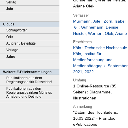
Gühnemann, Werner Heister,
Verlag
Ariane Olek
Jahr
Verfasser
Murmann, Jule
;
Zorn, Isabel
Clouds
;
Gühnemann, Denise
;
Schlagwörter
Heister, Werner
;
Olek, Ariane
Orte
Erschienen
Autoren / Beteiligte
Köln
:
Technische Hochschule
Verlage
Köln, Institut für
Jahre
Medienforschung und
Medienpädagogik
,
September
2021, 2022
Weitere E-Pflichtsammlungen
Publikationen aus dem
Umfang
Regierungsbezirk Düsseldorf
1 Online-Ressource (85
Publikationen aus den
Seiten) : Diagramme,
Regierungsbezirken Münster,
Arnsberg und Detmold
Illustrationen
Anmerkung
"Datum des Hochladens:
16.03.2022" - Frontdoor
ePublications