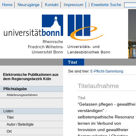
Home
Neuzugänge
Kontakt
Impressum
Erweiterte Suche
Titel
Sie sind hier:
E-Pflicht-Sammlung
Elektronische Publikationen aus
dem Regierungsbezirk Köln
Titelaufnahme
Pflichtabgabe
Ablieferungsverfahren
Titel
"Gelassen pflegen - gewaltfrei
verständigen" :
Listen
selbstempathische Resonanz
Titel
lernen im Verbund von
Autor / Beteiligte
Inrovision und gewaltfreier
Ort