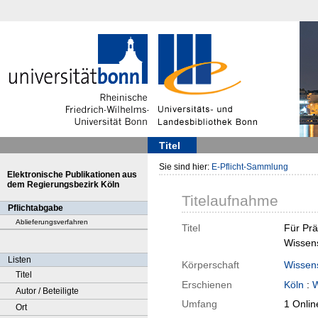
Titel
Sie sind hier:
E-Pflicht-Sammlung
Elektronische Publikationen aus
dem Regierungsbezirk Köln
Titelaufnahme
Pflichtabgabe
Ablieferungsverfahren
Titel
Für Prä
Wissens
Listen
Körperschaft
Wissens
Titel
Erschienen
Köln
:
W
Autor / Beteiligte
Umfang
1 Onlin
Ort