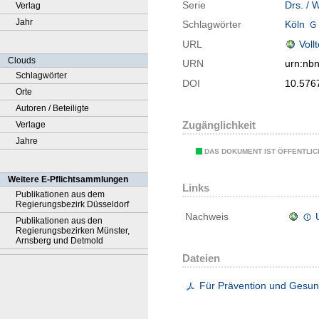
Serie
Drs. / 
Verlag
Jahr
Schlagwörter
Köln
URL
Voll
Clouds
URN
urn:nb
Schlagwörter
DOI
10.5767
Orte
Autoren / Beteiligte
Zugänglichkeit
Verlage
Jahre
DAS DOKUMENT IST ÖFFENTLI
Weitere E-Pflichtsammlungen
Links
Publikationen aus dem
Regierungsbezirk Düsseldorf
Nachweis
Publikationen aus den
Regierungsbezirken Münster,
Arnsberg und Detmold
Dateien
Für Prävention und Gesun