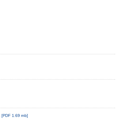
t
[
PDF
1.69 mb
]