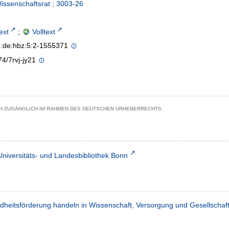
Wissenschaftsrat ; 3003-26
text
;
Volltext
n:de:hbz:5:2-1555371
4/7rvj-jy21
CH ZUGÄNGLICH IM RAHMEN DES DEUTSCHEN URHEBERRECHTS.
Universitäts- und Landesbibliothek Bonn
dheitsförderung handeln in Wissenschaft, Versorgung und Gesellschaf