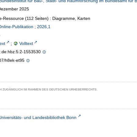
Bundesinstitut für Bau-, Stadt- und Raumforschung im Bundesamt f
Dezember 2025
e-Ressource (112 Seiten) : Diagramme, Karten
line-Publikation ; 2026,1
text
;
Volltext
n:de:hbz:5:2-1553530
07/h8ek-et95
CH ZUGÄNGLICH IM RAHMEN DES DEUTSCHEN URHEBERRECHTS.
Universitäts- und Landesbibliothek Bonn