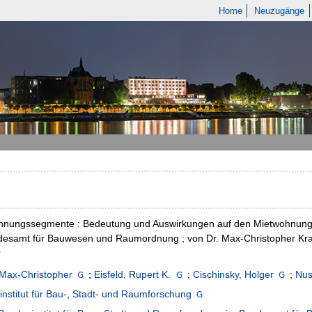
Home
Neuzugänge
hnungssegmente : Bedeutung und Auswirkungen auf den Mietwohnungsm
esamt für Bauwesen und Raumordnung ; von Dr. Max-Christopher Krapp,
r
 Max-Christopher
;
Eisfeld, Rupert K.
;
Cischinsky, Holger
;
Nus
nstitut für Bau-, Stadt- und Raumforschung