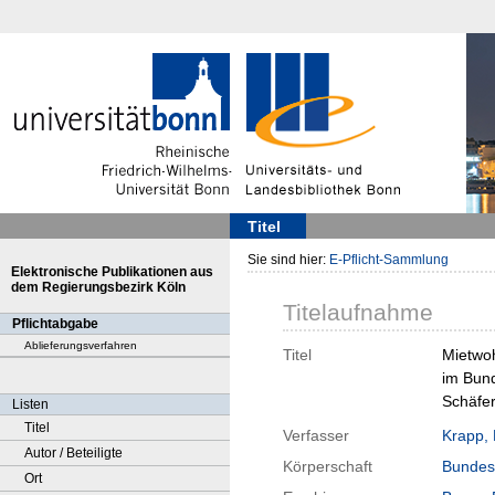
Titel
Sie sind hier:
E-Pflicht-Sammlung
Elektronische Publikationen aus
dem Regierungsbezirk Köln
Titelaufnahme
Pflichtabgabe
Ablieferungsverfahren
Titel
Mietwo
im Bund
Schäfe
Listen
Titel
Verfasser
Krapp,
Autor / Beteiligte
Körperschaft
Bundesi
Ort