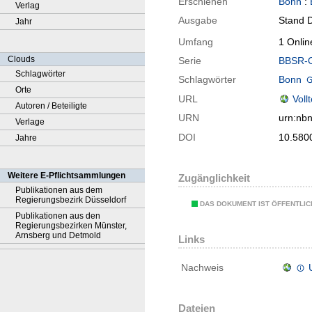
Erschienen
Bonn
:
Verlag
Ausgabe
Stand 
Jahr
Umfang
1 Onlin
Clouds
Serie
BBSR-On
Schlagwörter
Schlagwörter
Bonn
Orte
URL
Voll
Autoren / Beteiligte
URN
urn:nb
Verlage
DOI
10.580
Jahre
Weitere E-Pflichtsammlungen
Zugänglichkeit
Publikationen aus dem
Regierungsbezirk Düsseldorf
DAS DOKUMENT IST ÖFFENTLI
Publikationen aus den
Regierungsbezirken Münster,
Arnsberg und Detmold
Links
Nachweis
Dateien