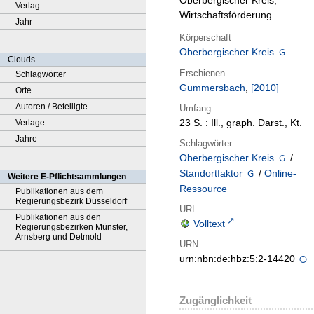
Oberbergischer Kreis,
Verlag
Wirtschaftsförderung
Jahr
Körperschaft
Oberbergischer Kreis
Clouds
Erschienen
Schlagwörter
Gummersbach
,
[2010]
Orte
Autoren / Beteiligte
Umfang
23 S. : Ill., graph. Darst., Kt.
Verlage
Jahre
Schlagwörter
Oberbergischer Kreis
/
Standortfaktor
/
Online-
Weitere E-Pflichtsammlungen
Ressource
Publikationen aus dem
Regierungsbezirk Düsseldorf
URL
Publikationen aus den
Volltext
Regierungsbezirken Münster,
Arnsberg und Detmold
URN
urn:nbn:de:hbz:5:2-14420
Zugänglichkeit