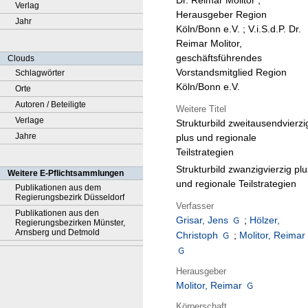
Dr. Reimar Molitor ;
Verlag
Herausgeber Region
Jahr
Köln/Bonn e.V. ; V.i.S.d.P. Dr.
Reimar Molitor,
geschäftsführendes
Clouds
Vorstandsmitglied Region
Schlagwörter
Köln/Bonn e.V.
Orte
Autoren / Beteiligte
Weitere Titel
Verlage
Strukturbild zweitausendvierzi
Jahre
plus und regionale
Teilstrategien
Strukturbild zwanzigvierzig plu
Weitere E-Pflichtsammlungen
und regionale Teilstrategien
Publikationen aus dem
Regierungsbezirk Düsseldorf
Verfasser
Publikationen aus den
Grisar, Jens
;
Hölzer,
Regierungsbezirken Münster,
Arnsberg und Detmold
Christoph
;
Molitor, Reimar
Herausgeber
Molitor, Reimar
Körperschaft