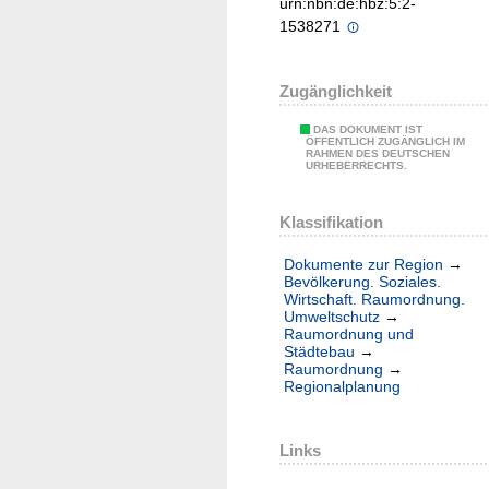
urn:nbn:de:hbz:5:2-
1538271
Zugänglichkeit
DAS DOKUMENT IST
ÖFFENTLICH ZUGÄNGLICH IM
RAHMEN DES DEUTSCHEN
URHEBERRECHTS.
Klassifikation
Dokumente zur Region
→
Bevölkerung. Soziales.
Wirtschaft. Raumordnung.
Umweltschutz
→
Raumordnung und
Städtebau
→
Raumordnung
→
Regionalplanung
Links