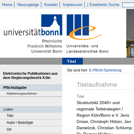
Home
Neuzugänge
Kontakt
Impressum
Erweiterte Suche
Titel
Sie sind hier:
E-Pflicht-Sammlung
Elektronische Publikationen aus
dem Regierungsbezirk Köln
Titelaufnahme
Pflichtabgabe
Ablieferungsverfahren
Titel
Strukturbild 2040+ und
regionale Teilstrategien /
Listen
Region Köln/Bonn e.V. Jens
Titel
Grisar, Christoph Hölzer, Jan
Autor / Beteiligte
Danielzok, Christian Schlump,
Ort