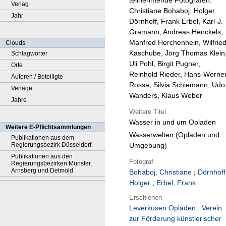
teilnehmende Fotografen:
Verlag
Christiane Bohaboj, Holger
Jahr
Dörnhoff, Frank Erbel, Karl-J.
Gramann, Andreas Henckels,
Manfred Herchenhein, Wilfrie
Clouds
Kaschube, Jörg Thomas Klein
Schlagwörter
Uli Pohl, Birgit Pugner,
Orte
Reinhold Rieder, Hans-Werne
Autoren / Beteiligte
Rossa, Silvia Schiemann, Udo
Verlage
Wanders, Klaus Weber
Jahre
Weitere Titel
Wasser in und um Opladen
Weitere E-Pflichtsammlungen
Wasserwelten (Opladen und
Publikationen aus dem
Umgebung)
Regierungsbezirk Düsseldorf
Publikationen aus den
Fotograf
Regierungsbezirken Münster,
Arnsberg und Detmold
Bohaboj, Christiane
;
Dörnhoff
Holger
;
Erbel, Frank
Erschienen
Leverkusen Opladen
:
Verein
zur Förderung künstlerischer