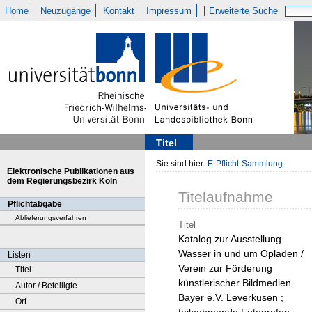
Home
Neuzugänge
Kontakt
Impressum
Erweiterte Suche
Titel
Sie sind hier:
E-Pflicht-Sammlung
Elektronische Publikationen aus
dem Regierungsbezirk Köln
Titelaufnahme
Pflichtabgabe
Ablieferungsverfahren
Titel
Katalog zur Ausstellung
Wasser in und um Opladen /
Listen
Verein zur Förderung
Titel
künstlerischer Bildmedien
Autor / Beteiligte
Bayer e.V. Leverkusen ;
Ort