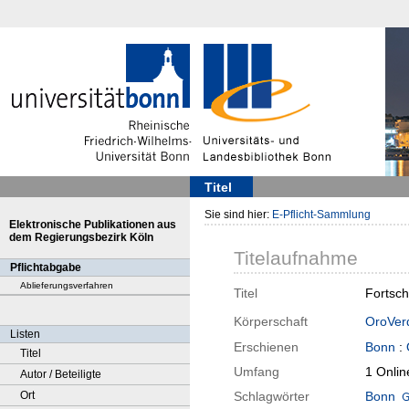
Titel
Sie sind hier:
E-Pflicht-Sammlung
Elektronische Publikationen aus
dem Regierungsbezirk Köln
Titelaufnahme
Pflichtabgabe
Ablieferungsverfahren
Titel
Fortsch
Körperschaft
OroVerd
Listen
Erschienen
Bonn
:
Titel
Umfang
1 Onlin
Autor / Beteiligte
Ort
Schlagwörter
Bonn