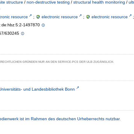
te structure
/
non-destructive testing
/
structural health monitoring
/
ult
tronic resource
;
electronic resource
;
electronic resource
n:de:hbz:5:2-1497870
67/630245
ZRECHTLICHEN GRÜNDEN NUR AN DEN SERVICE-PCS DER ULB ZUGÄNGLICH.
Universitäts- und Landesbibliothek Bonn
dienwerk ist im Rahmen des deutschen Urheberrechts nutzbar.