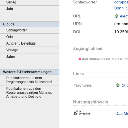
Schlagwörter
composi
Verlag
Bonn
Jahr
URL
elec
URN
urn:nb
Clouds
Schlagwörter
DOI
10.259
Orte
Autoren / Beteiligte
Zugänglichkeit
Verlage
Jahre
DAS DOKUMENT IST AUS LIZEN
Weitere E-Pflichtsammlungen
Links
Publikationen aus dem
Regierungsbezirk Düsseldorf
Nachweis
Publikationen aus den
Regierungsbezirken Münster,
Arnsberg und Detmold
Nutzungshinweis
Das Me