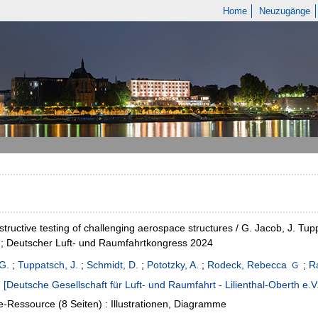
Home
Neuzugänge
tructive testing of challenging aerospace structures / G. Jacob, J. Tup
; Deutscher Luft- und Raumfahrtkongress 2024
G.
;
Tuppatsch, J.
;
Schmidt, D.
;
Pototzky, A.
;
Rodeck, Rebecca
;
R
:
[Deutsche Gesellschaft für Luft- und Raumfahrt - Lilienthal-Oberth e.V.
e-Ressource (8 Seiten) : Illustrationen, Diagramme