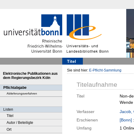
Titel
Sie sind hier:
E-Pflicht-Sammlung
Elektronische Publikationen aus
dem Regierungsbezirk Köln
Titelaufnahme
Pflichtabgabe
Ablieferungsverfahren
Titel
Non-des
Wende 
Listen
Verfasser
Jacob, 
Titel
Erschienen
[Bonn]
Autor / Beteiligte
Umfang
1 Onlin
Ort