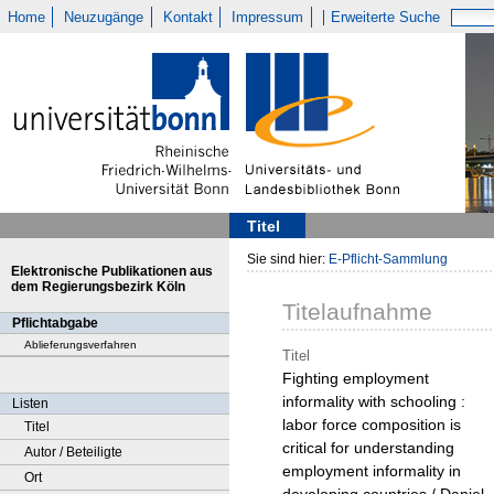
Home
Neuzugänge
Kontakt
Impressum
Erweiterte Suche
Titel
Sie sind hier:
E-Pflicht-Sammlung
Elektronische Publikationen aus
dem Regierungsbezirk Köln
Titelaufnahme
Pflichtabgabe
Ablieferungsverfahren
Titel
Fighting employment
informality with schooling :
Listen
labor force composition is
Titel
critical for understanding
Autor / Beteiligte
employment informality in
Ort