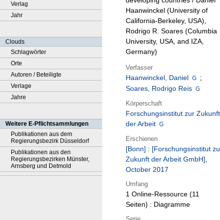
developing countries / Daniel
Verlag
Haanwinckel (University of
Jahr
California-Berkeley, USA),
Rodrigo R. Soares (Columbia
University, USA, and IZA,
Clouds
Germany)
Schlagwörter
Orte
Verfasser
Autoren / Beteiligte
Haanwinckel, Daniel
;
Verlage
Soares, Rodrigo Reis
Jahre
Körperschaft
Forschungsinstitut zur Zukunft
der Arbeit
Weitere E-Pflichtsammlungen
Publikationen aus dem
Erschienen
Regierungsbezirk Düsseldorf
[Bonn]
:
[Forschungsinstitut zu
Publikationen aus den
Zukunft der Arbeit GmbH]
,
Regierungsbezirken Münster,
Arnsberg und Detmold
October 2017
Umfang
1 Online-Ressource (11
Seiten) : Diagramme
Serie