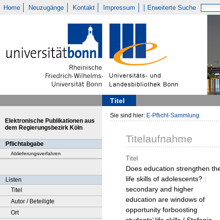
Home
Neuzugänge
Kontakt
Impressum
Erweiterte Suche
Titel
Sie sind hier:
E-Pflicht-Sammlung
Elektronische Publikationen aus
dem Regierungsbezirk Köln
Titelaufnahme
Pflichtabgabe
Ablieferungsverfahren
Titel
Does education strengthen th
life skills of adolescents? :
Listen
secondary and higher
Titel
education are windows of
Autor / Beteiligte
opportunity forboosting
Ort