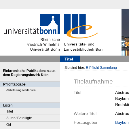
Titel
Sie sind hier:
E-Pflicht-Sammlung
Elektronische Publikationen aus
dem Regierungsbezirk Köln
Titelaufnahme
Pflichtabgabe
Ablieferungsverfahren
Titel
Abstrac
Buyken,
Redakti
Listen
Titel
Weitere Titel
Abstrac
Autor / Beteiligte
Herausgeber
Buyken,
Ort