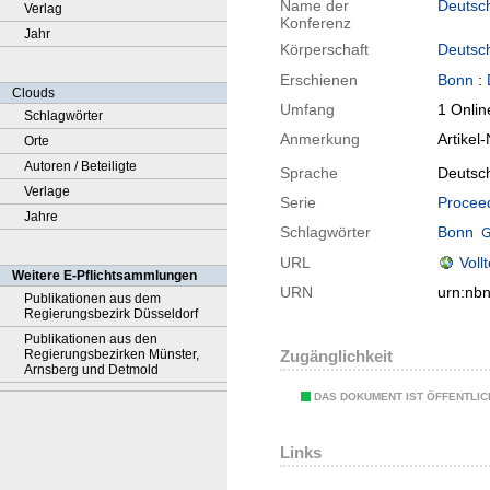
Name der
Deutsch
Verlag
Konferenz
Jahr
Körperschaft
Deutsch
Erschienen
Bonn
:
Clouds
Umfang
1 Onlin
Schlagwörter
Anmerkung
Artike
Orte
Autoren / Beteiligte
Sprache
Deutsch
Verlage
Serie
Proceed
Jahre
Schlagwörter
Bonn
URL
Voll
Weitere E-Pflichtsammlungen
URN
urn:nb
Publikationen aus dem
Regierungsbezirk Düsseldorf
Publikationen aus den
Regierungsbezirken Münster,
Zugänglichkeit
Arnsberg und Detmold
DAS DOKUMENT IST ÖFFENTLI
Links