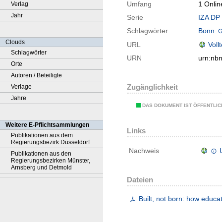
Umfang
1 Onlin
Verlag
Jahr
Serie
IZA DP 
Schlagwörter
Bonn
Clouds
URL
Voll
Schlagwörter
URN
urn:nb
Orte
Autoren / Beteiligte
Zugänglichkeit
Verlage
Jahre
DAS DOKUMENT IST ÖFFENTLI
Weitere E-Pflichtsammlungen
Links
Publikationen aus dem
Regierungsbezirk Düsseldorf
Nachweis
Publikationen aus den
Regierungsbezirken Münster,
Arnsberg und Detmold
Dateien
Built, not born: how educat