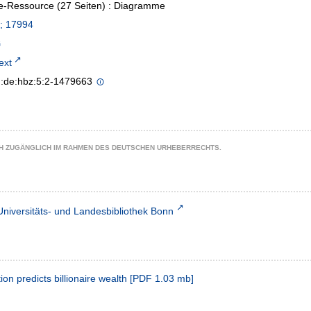
e-Ressource (27 Seiten) : Diagramme
; 17994
text
n:de:hbz:5:2-1479663
CH ZUGÄNGLICH IM RAHMEN DES DEUTSCHEN URHEBERRECHTS.
Universitäts- und Landesbibliothek Bonn
ion predicts billionaire wealth
[
PDF
1.03 mb
]