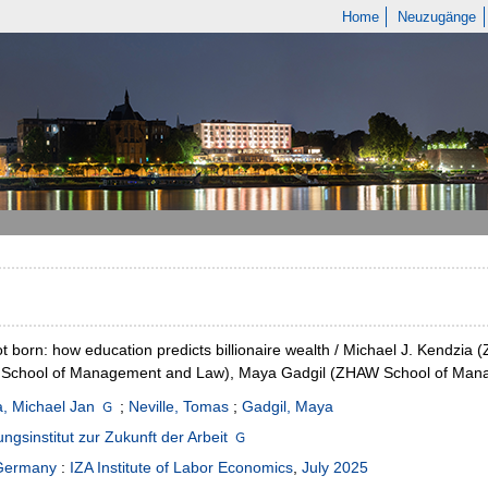
Home
Neuzugänge
not born: how education predicts billionaire wealth / Michael J. Kend
School of Management and Law), Maya Gadgil (ZHAW School of Manage
, Michael Jan
;
Neville, Tomas
;
Gadgil, Maya
ngsinstitut zur Zukunft der Arbeit
Germany
:
IZA Institute of Labor Economics
,
July 2025