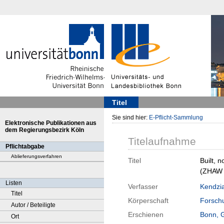
Titel
Sie sind hier:
E-Pflicht-Sammlung
Elektronische Publikationen aus
dem Regierungsbezirk Köln
Titelaufnahme
Pflichtabgabe
Ablieferungsverfahren
Titel
Built, 
(ZHAW 
Listen
Verfasser
Kendzia
Titel
Körperschaft
Forschu
Autor / Beteiligte
Erschienen
Bonn, 
Ort