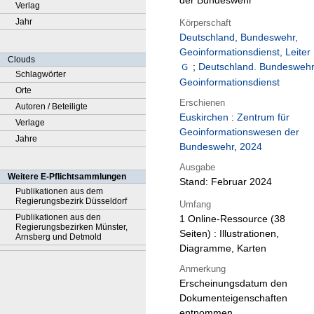
der Bundeswehr
Verlag
Jahr
Körperschaft
Deutschland, Bundeswehr,
Geoinformationsdienst, Leiter
Clouds
;
Deutschland. Bundeswehr
Schlagwörter
Geoinformationsdienst
Orte
Erschienen
Autoren / Beteiligte
Euskirchen
:
Zentrum für
Verlage
Geoinformationswesen der
Jahre
Bundeswehr
,
2024
Ausgabe
Weitere E-Pflichtsammlungen
Stand: Februar 2024
Publikationen aus dem
Regierungsbezirk Düsseldorf
Umfang
Publikationen aus den
1 Online-Ressource (38
Regierungsbezirken Münster,
Seiten) : Illustrationen,
Arnsberg und Detmold
Diagramme, Karten
Anmerkung
Erscheinungsdatum den
Dokumenteigenschaften
entnommen