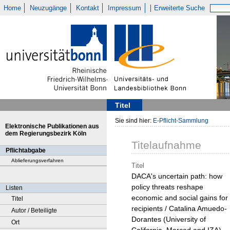
Home
Neuzugänge
Kontakt
Impressum
Erweiterte Suche
Titel
Sie sind hier:
E-Pflicht-Sammlung
Elektronische Publikationen aus
dem Regierungsbezirk Köln
Titelaufnahme
Pflichtabgabe
Ablieferungsverfahren
Titel
DACA's uncertain path: how
policy threats reshape
Listen
economic and social gains for
Titel
recipients / Catalina Amuedo-
Autor / Beteiligte
Dorantes (University of
Ort