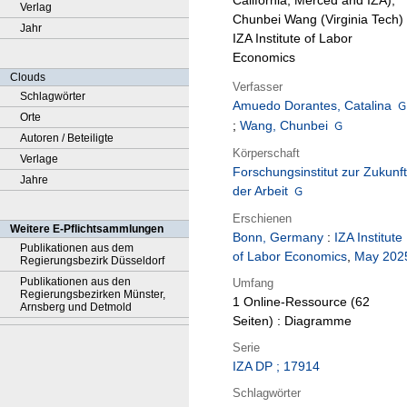
California, Merced and IZA),
Verlag
Chunbei Wang (Virginia Tech) 
Jahr
IZA Institute of Labor
Economics
Clouds
Verfasser
Schlagwörter
Amuedo Dorantes, Catalina
Orte
;
Wang, Chunbei
Autoren / Beteiligte
Körperschaft
Verlage
Forschungsinstitut zur Zukunft
Jahre
der Arbeit
Erschienen
Weitere E-Pflichtsammlungen
Bonn, Germany
:
IZA Institute
Publikationen aus dem
of Labor Economics
,
May 202
Regierungsbezirk Düsseldorf
Publikationen aus den
Umfang
Regierungsbezirken Münster,
1 Online-Ressource (62
Arnsberg und Detmold
Seiten) : Diagramme
Serie
IZA DP ; 17914
Schlagwörter