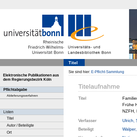
Titel
Sie sind hier:
E-Pflicht-Sammlung
Elektronische Publikationen aus
dem Regierungsbezirk Köln
Titelaufnahme
Pflichtabgabe
Ablieferungsverfahren
Titel
Familie
Frühe H
NZFH, 
Listen
Titel
Verfasser
Ulrich,
Autor / Beteiligte
Beteiligt
Walper,
Ort