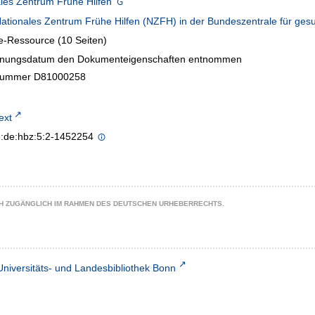
les Zentrum Frühe Hilfen
ationales Zentrum Frühe Hilfen (NZFH) in der Bundeszentrale für gesu
e-Ressource (10 Seiten)
inungsdatum den Dokumenteigenschaften entnommen
lnummer D81000258
text
n:de:hbz:5:2-1452254
CH ZUGÄNGLICH IM RAHMEN DES DEUTSCHEN URHEBERRECHTS.
Universitäts- und Landesbibliothek Bonn