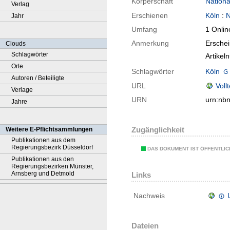
Körperschaft
Nationa
Verlag
Erschienen
Köln
:
N
Jahr
Umfang
1 Onlin
Anmerkung
Ersche
Clouds
Schlagwörter
Artike
Orte
Schlagwörter
Köln
Autoren / Beteiligte
URL
Voll
Verlage
URN
urn:nb
Jahre
Zugänglichkeit
Weitere E-Pflichtsammlungen
Publikationen aus dem
Regierungsbezirk Düsseldorf
DAS DOKUMENT IST ÖFFENTLI
Publikationen aus den
Regierungsbezirken Münster,
Arnsberg und Detmold
Links
Nachweis
Dateien