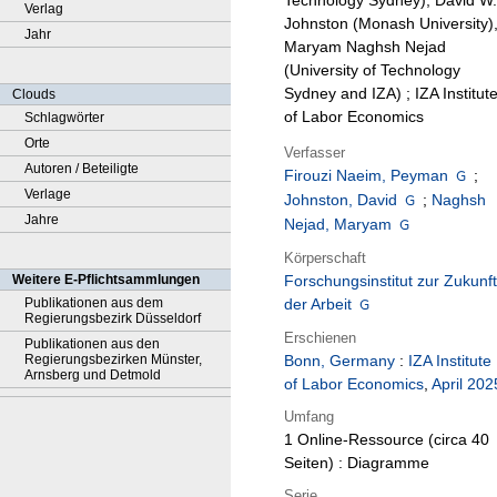
Technology Sydney), David W.
Verlag
Johnston (Monash University)
Jahr
Maryam Naghsh Nejad
(University of Technology
Sydney and IZA) ; IZA Institut
Clouds
of Labor Economics
Schlagwörter
Orte
Verfasser
Autoren / Beteiligte
Firouzi Naeim, Peyman
;
Verlage
Johnston, David
;
Naghsh
Jahre
Nejad, Maryam
Körperschaft
Weitere E-Pflichtsammlungen
Forschungsinstitut zur Zukunft
Publikationen aus dem
der Arbeit
Regierungsbezirk Düsseldorf
Erschienen
Publikationen aus den
Regierungsbezirken Münster,
Bonn, Germany
:
IZA Institute
Arnsberg und Detmold
of Labor Economics
,
April 202
Umfang
1 Online-Ressource (circa 40
Seiten) : Diagramme
Serie