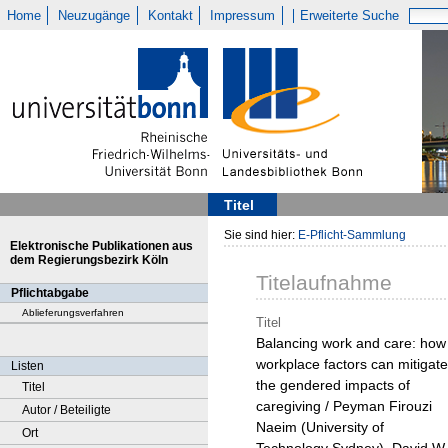
Home
Neuzugänge
Kontakt
Impressum
Erweiterte Suche
Titel
Sie sind hier:
E-Pflicht-Sammlung
Elektronische Publikationen aus
dem Regierungsbezirk Köln
Titelaufnahme
Pflichtabgabe
Ablieferungsverfahren
Titel
Balancing work and care: how
workplace factors can mitigate
Listen
the gendered impacts of
Titel
caregiving / Peyman Firouzi
Autor / Beteiligte
Naeim (University of
Ort