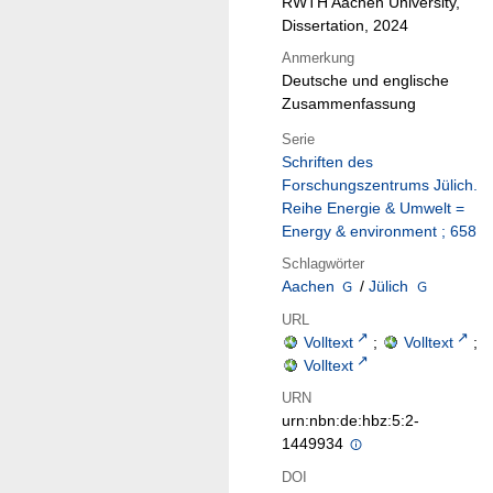
RWTH Aachen University,
Dissertation, 2024
Anmerkung
Deutsche und englische
Zusammenfassung
Serie
Schriften des
Forschungszentrums Jülich.
Reihe Energie & Umwelt =
Energy & environment ; 658
Schlagwörter
Aachen
/
Jülich
URL
Volltext
;
Volltext
;
Volltext
URN
urn:nbn:de:hbz:5:2-
1449934
DOI