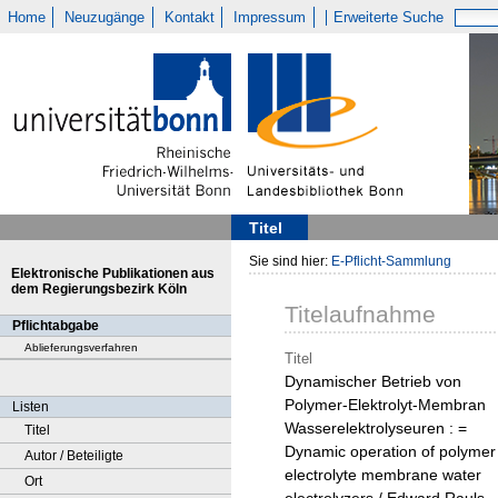
Home
Neuzugänge
Kontakt
Impressum
Erweiterte Suche
Titel
Sie sind hier:
E-Pflicht-Sammlung
Elektronische Publikationen aus
dem Regierungsbezirk Köln
Titelaufnahme
Pflichtabgabe
Ablieferungsverfahren
Titel
Dynamischer Betrieb von
Polymer-Elektrolyt-Membran
Listen
Wasserelektrolyseuren : =
Titel
Dynamic operation of polymer
Autor / Beteiligte
electrolyte membrane water
Ort