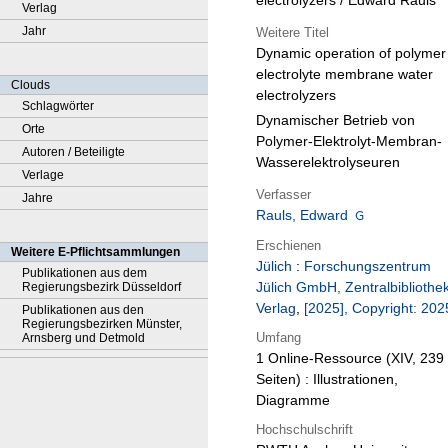
electrolyzers / Edward Rauls
Verlag
Jahr
Weitere Titel
Dynamic operation of polymer
electrolyte membrane water
Clouds
electrolyzers
Schlagwörter
Dynamischer Betrieb von
Orte
Polymer-Elektrolyt-Membran-
Autoren / Beteiligte
Wasserelektrolyseuren
Verlage
Verfasser
Jahre
Rauls, Edward
Erschienen
Weitere E-Pflichtsammlungen
Jülich
:
Forschungszentrum
Publikationen aus dem
Jülich GmbH, Zentralbibliothek
Regierungsbezirk Düsseldorf
Verlag
,
[2025], Copyright: 202
Publikationen aus den
Regierungsbezirken Münster,
Umfang
Arnsberg und Detmold
1 Online-Ressource (XIV, 239
Seiten) : Illustrationen,
Diagramme
Hochschulschrift