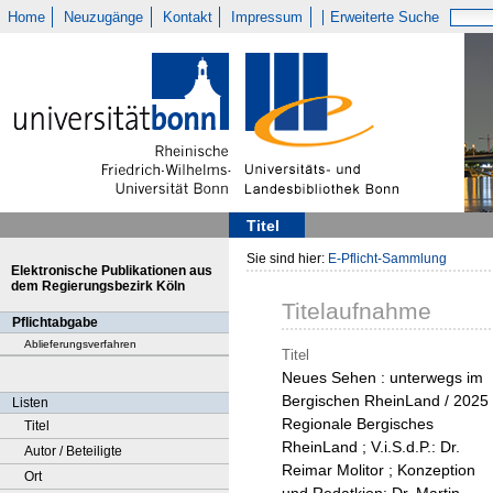
Home
Neuzugänge
Kontakt
Impressum
Erweiterte Suche
Titel
Sie sind hier:
E-Pflicht-Sammlung
Elektronische Publikationen aus
dem Regierungsbezirk Köln
Titelaufnahme
Pflichtabgabe
Ablieferungsverfahren
Titel
Neues Sehen : unterwegs im
Bergischen RheinLand / 2025
Listen
Regionale Bergisches
Titel
RheinLand ; V.i.S.d.P.: Dr.
Autor / Beteiligte
Reimar Molitor ; Konzeption
Ort