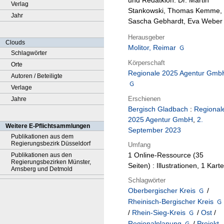
und Redatkion: Dr. Martin
Verlag
Stankowski, Thomas Kemme,
Jahr
Sascha Gebhardt, Eva Weber
Herausgeber
Clouds
Molitor, Reimar
Schlagwörter
Körperschaft
Orte
Regionale 2025 Agentur Gmb
Autoren / Beteiligte
Verlage
Erschienen
Jahre
Bergisch Gladbach
:
Regional
2025 Agentur GmbH
,
2.
Weitere E-Pflichtsammlungen
September 2023
Publikationen aus dem
Regierungsbezirk Düsseldorf
Umfang
1 Online-Ressource (35
Publikationen aus den
Regierungsbezirken Münster,
Seiten) : Illustrationen, 1 Karte
Arnsberg und Detmold
Schlagwörter
Oberbergischer Kreis
/
Rheinisch-Bergischer Kreis
/
Rhein-Sieg-Kreis
/
Ost
/
Regionalplanung
/
Projekt