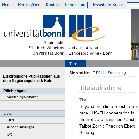
Home
Neuzugänge
Kontakt
Impressum
Erweiterte Suche
Titel
Sie sind hier:
E-Pflicht-Sammlung
Elektronische Publikationen aus
dem Regierungsbezirk Köln
Titelaufnahme
Pflichtabgabe
Ablieferungsverfahren
Titel
Beyond the climate tech arms
race : US-EU cooperation in
Listen
the net-zero transition / Justin
Titel
Talbot Zorn ; Friedrich Ebert
Autor / Beteiligte
Stiftung
Ort