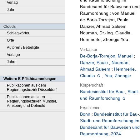
und Raumforschung im
Verlag
Bundesamt für Bauwesen und
Jahr
Raumordnung ; von Manuel
de-Borja-Torrejon, Paulo
Danzer, Ahmad Saleem
Clouds
Nouman, Dr.-Ing. Claudia
Schlagwörter
Hemmerle, Zhengje You
Orte
Autoren / Beteiligte
Verfasser
Verlage
De-Borja-Torrejon, Manuel
;
Jahre
Danzer, Paulo
;
Nouman,
Ahmad Saleem
;
Hemmerle,
Claudia
;
You, Zhengje
Weitere E-Pflichtsammlungen
Körperschaft
Publikationen aus dem
Regierungsbezirk Düsseldorf
Bundesinstitut für Bau-, Stadt-
Publikationen aus den
und Raumforschung
Regierungsbezirken Münster,
Arnsberg und Detmold
Erschienen
Bonn
:
Bundesinstitut für Bau-
Stadt- und Raumforschung im
Bundesamt für Bauwesen und
Raumordnung
,
2024