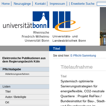
Home
Neuzugänge
Kontakt
Impressum
Erweiterte Suche
Titel
Sie sind hier:
E-Pflicht-Sammlung
Elektronische Publikationen aus
dem Regierungsbezirk Köln
Titelaufnahme
Pflichtabgabe
Ablieferungsverfahren
Titel
Systemisch optimierte
Sanierungsstrategien für
Listen
energieflexible, CO2-neutrale
Titel
Quartiere : Projekt ReFlex /
Autor / Beteiligte
Bundesinstitut für Bau-, Stadt-
Ort