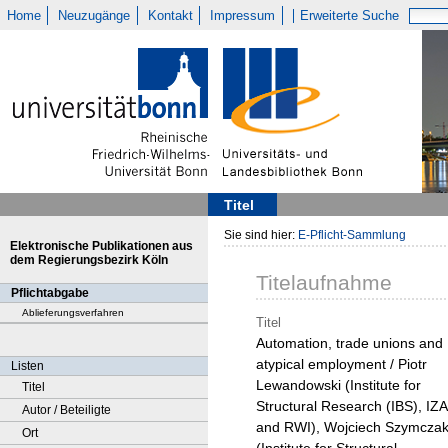
Home
Neuzugänge
Kontakt
Impressum
Erweiterte Suche
Titel
Sie sind hier:
E-Pflicht-Sammlung
Elektronische Publikationen aus
dem Regierungsbezirk Köln
Titelaufnahme
Pflichtabgabe
Ablieferungsverfahren
Titel
Automation, trade unions and
atypical employment / Piotr
Listen
Lewandowski (Institute for
Titel
Structural Research (IBS), IZA
Autor / Beteiligte
and RWI), Wojciech Szymcza
Ort