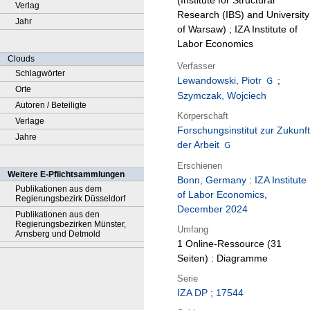
(Institute for Structural
Verlag
Research (IBS) and University
Jahr
of Warsaw) ; IZA Institute of
Labor Economics
Clouds
Verfasser
Schlagwörter
Lewandowski, Piotr
;
Orte
Szymczak, Wojciech
Autoren / Beteiligte
Körperschaft
Verlage
Forschungsinstitut zur Zukunft
Jahre
der Arbeit
Erschienen
Weitere E-Pflichtsammlungen
Bonn, Germany
:
IZA Institute
Publikationen aus dem
of Labor Economics
,
Regierungsbezirk Düsseldorf
December 2024
Publikationen aus den
Regierungsbezirken Münster,
Umfang
Arnsberg und Detmold
1 Online-Ressource (31
Seiten) : Diagramme
Serie
IZA DP ; 17544