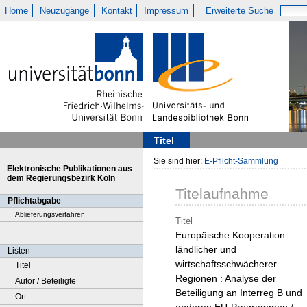
Home
Neuzugänge
Kontakt
Impressum
Erweiterte Suche
Titel
Sie sind hier:
E-Pflicht-Sammlung
Elektronische Publikationen aus
dem Regierungsbezirk Köln
Titelaufnahme
Pflichtabgabe
Ablieferungsverfahren
Titel
Europäische Kooperation
ländlicher und
Listen
wirtschaftsschwächerer
Titel
Regionen : Analyse der
Autor / Beteiligte
Beteiligung an Interreg B und
Ort