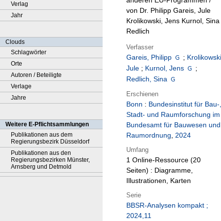
anderen EU-Programmen /
Verlag
von Dr. Philipp Gareis, Jule
Jahr
Krolikowski, Jens Kurnol, Sina
Redlich
Clouds
Verfasser
Schlagwörter
Gareis, Philipp
;
Krolikowski
Orte
Jule
;
Kurnol, Jens
;
Autoren / Beteiligte
Redlich, Sina
Verlage
Erschienen
Jahre
Bonn
:
Bundesinstitut für Bau-
Stadt- und Raumforschung im
Weitere E-Pflichtsammlungen
Bundesamt für Bauwesen und
Publikationen aus dem
Raumordnung
,
2024
Regierungsbezirk Düsseldorf
Umfang
Publikationen aus den
1 Online-Ressource (20
Regierungsbezirken Münster,
Arnsberg und Detmold
Seiten) : Diagramme,
Illustrationen, Karten
Serie
BBSR-Analysen kompakt ;
2024,11