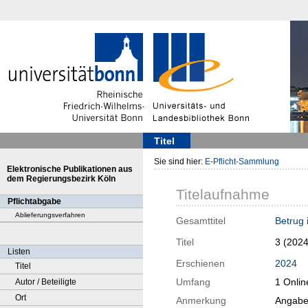
Titel
Sie sind hier:
E-Pflicht-Sammlung
Elektronische Publikationen aus
dem Regierungsbezirk Köln
Titelaufnahme
Pflichtabgabe
Ablieferungsverfahren
Gesamttitel
Betrug
Titel
3 (202
Listen
Erschienen
2024
Titel
Umfang
1 Onlin
Autor / Beteiligte
Ort
Anmerkung
Angaben