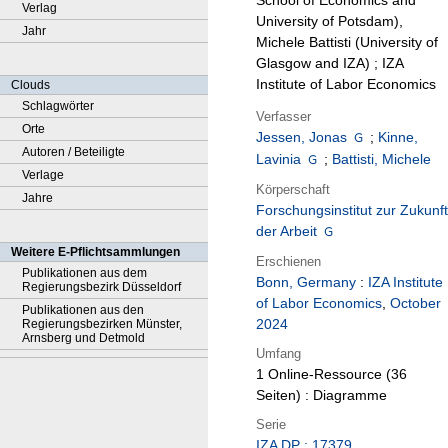
School of Economics and
Verlag
University of Potsdam),
Jahr
Michele Battisti (University of
Glasgow and IZA) ; IZA
Institute of Labor Economics
Clouds
Schlagwörter
Verfasser
Orte
Jessen, Jonas
;
Kinne,
Autoren / Beteiligte
Lavinia
;
Battisti, Michele
Verlage
Körperschaft
Jahre
Forschungsinstitut zur Zukunft
der Arbeit
Weitere E-Pflichtsammlungen
Erschienen
Publikationen aus dem
Bonn, Germany
:
IZA Institute
Regierungsbezirk Düsseldorf
of Labor Economics
,
October
Publikationen aus den
2024
Regierungsbezirken Münster,
Arnsberg und Detmold
Umfang
1 Online-Ressource (36
Seiten) : Diagramme
Serie
IZA DP ; 17379