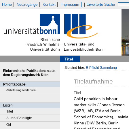
Home
Neuzugänge
Kontakt
Impressum
Erweiterte Suche
Titel
Sie sind hier:
E-Pflicht-Sammlung
Elektronische Publikationen aus
dem Regierungsbezirk Köln
Titelaufnahme
Pflichtabgabe
Ablieferungsverfahren
Titel
Child penalties in labour
market skills / Jonas Jessen
Listen
(WZB, IAB, IZA and Berlin
Titel
School of Economics), Lavinia
Autor / Beteiligte
Kinne (DIW Berlin, Berlin
Ort