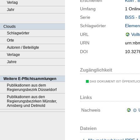
Erschienen
Köln
:
B
Verlag
Umfang
1 Onlin
Jahr
Serie
BiSS - 
Schlagwörter
Elemen
Clouds
Schlagwörter
URL
Voll
Orte
URN
urn:nb
Autoren / Beteiligte
DOI
10.327
Verlage
Jahre
Zugänglichkeit
Weitere E-Pflichtsammlungen
DAS DOKUMENT IST ÖFFENTLI
Publikationen aus dem
Regierungsbezirk Düsseldorf
Publikationen aus den
Links
Regierungsbezirken Münster,
Arnsberg und Detmold
Nachweis
Dateien