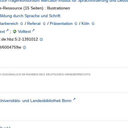
iSS-Trägerkonsortium Mercator-Institut für Sprachförderung und Deut
e-Ressource (15 Seiten) : Illustrationen
Bildung durch Sprache und Schrift
tarbereich
/
Referat
/
Präsentation
/
Köln
text
;
Volltext
n:de:hbz:5:2-1391012
8/6004759w
CH ZUGÄNGLICH IM RAHMEN DES DEUTSCHEN URHEBERRECHTS.
Universitäts- und Landesbibliothek Bonn