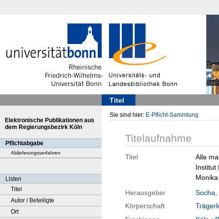
Titel
Sie sind hier:
E-Pflicht-Sammlung
Elektronische Publikationen aus
dem Regierungsbezirk Köln
Titelaufnahme
Pflichtabgabe
Ablieferungsverfahren
Titel
Alle ma
Institu
Monika 
Listen
Titel
Herausgeber
Socha,
Autor / Beteiligte
Körperschaft
Träger
Ort