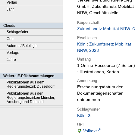
Verkehrsverbund Rhein-Sieg
Verlag
GmbH, Zukunftsnetz Mobilität
Jahr
NRW, Geschäftsstelle
Körperschaft
Clouds
Zukunftsnetz Mobilität NRW
Schlagwörter
Erschienen
Orte
Köln
:
Zukunftsnetz Mobilität
Autoren / Beteiligte
NRW
,
2023
Verlage
Umfang
Jahre
1 Online-Ressource (7 Seiten)
: Illustrationen, Karten
Weitere E-Pflichtsammlungen
Anmerkung
Publikationen aus dem
Regierungsbezirk Düsseldorf
Erscheinungsdatum den
Dokumenteigenschaften
Publikationen aus den
Regierungsbezirken Münster,
entnommen
Arnsberg und Detmold
Schlagwörter
Köln
URL
Volltext