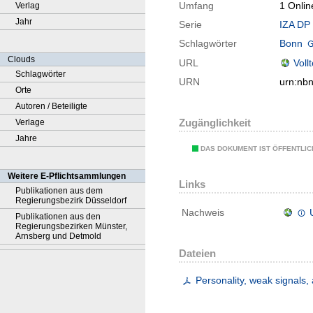
Umfang
1 Onlin
Verlag
Jahr
Serie
IZA DP 
Schlagwörter
Bonn
Clouds
URL
Voll
Schlagwörter
URN
urn:nb
Orte
Autoren / Beteiligte
Zugänglichkeit
Verlage
Jahre
DAS DOKUMENT IST ÖFFENTLI
Weitere E-Pflichtsammlungen
Links
Publikationen aus dem
Regierungsbezirk Düsseldorf
Nachweis
Publikationen aus den
Regierungsbezirken Münster,
Arnsberg und Detmold
Dateien
Personality, weak signals,