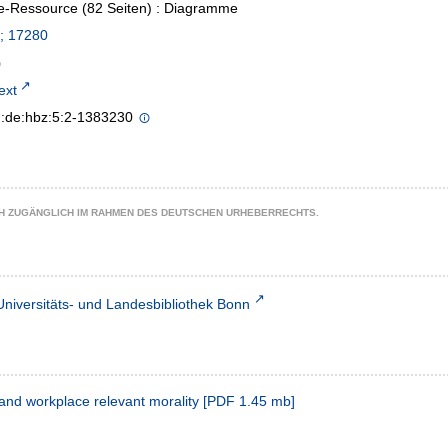
e-Ressource (82 Seiten) : Diagramme
; 17280
text
n:de:hbz:5:2-1383230
CH ZUGÄNGLICH IM RAHMEN DES DEUTSCHEN URHEBERRECHTS.
Universitäts- und Landesbibliothek Bonn
 and workplace relevant morality
[
PDF
1.45 mb
]