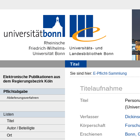
Titel
Sie sind hier:
E-Pflicht-Sammlung
Elektronische Publikationen aus
dem Regierungsbezirk Köln
Titelaufnahme
Pflichtabgabe
Ablieferungsverfahren
Titel
Persona
(Univer
Listen
Verfasser
Dickins
Titel
Körperschaft
Forschu
Autor / Beteiligte
Erschienen
Bonn, 
Ort