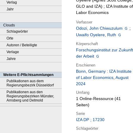
Oyelere (Agnes Scott College,
Verlag
GLO and IZA) ; IZA Institute of
Jahr
Labor Economics
Verfasser
Clouds
Odozi, John Chiwuzulum
;
Schlagwörter
Uwaifo Oyelere, Ruth
Orte
Körperschaft
Autoren / Beteiligte
Forschungsinstitut zur Zukunft
Verlage
der Arbeit
Jahre
Erschienen
Bonn, Germany
:
IZA Institute
Weitere E-Pflichtsammlungen
of Labor Economics
,
August
Publikationen aus dem
2024
Regierungsbezirk Düsseldorf
Publikationen aus den
Umfang
Regierungsbezirken Münster,
1 Online-Ressource (41
Arnsberg und Detmold
Seiten)
Serie
IZA DP ; 17230
Schlagwörter