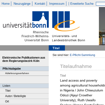
Home
Neuzugänge
Kontakt
Impressum
Erweiterte Suche
Titel
Sie sind hier:
E-Pflicht-Sammlung
Elektronische Publikationen aus
dem Regierungsbezirk Köln
Titelaufnahme
Pflichtabgabe
Ablieferungsverfahren
Titel
Land access and poverty
among agricultural household
Listen
in Nigeria / John Chiwuzulum
Titel
Odozi (Ajayi Crowther
Autor / Beteiligte
University), Ruth Uwaifo
Ort