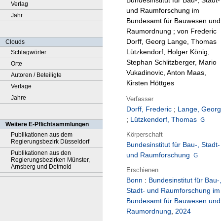
Bundesinstitut für Bau-, Stadt-
Verlag
und Raumforschung im
Jahr
Bundesamt für Bauwesen und
Raumordnung ; von Frederic
Dorff, Georg Lange, Thomas
Clouds
Lützkendorf, Holger König,
Schlagwörter
Stephan Schlitzberger, Mario
Orte
Vukadinovic, Anton Maas,
Autoren / Beteiligte
Kirsten Höttges
Verlage
Jahre
Verfasser
Dorff, Frederic
;
Lange, Georg
;
Lützkendorf, Thomas
Weitere E-Pflichtsammlungen
Körperschaft
Publikationen aus dem
Regierungsbezirk Düsseldorf
Bundesinstitut für Bau-, Stadt-
Publikationen aus den
und Raumforschung
Regierungsbezirken Münster,
Arnsberg und Detmold
Erschienen
Bonn
:
Bundesinstitut für Bau-
Stadt- und Raumforschung im
Bundesamt für Bauwesen und
Raumordnung
,
2024