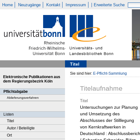
Home
Neuzugänge
Kontakt
Impressum
Erweiterte Suche
Titel
Sie sind hier:
E-Pflicht-Sammlung
Elektronische Publikationen aus
dem Regierungsbezirk Köln
Titelaufnahme
Pflichtabgabe
Ablieferungsverfahren
Titel
Untersuchungen zur Planung
und Umsetzung des
Listen
Abschlusses der Stilllegung
Titel
von Kernkraftwerken in
Autor / Beteiligte
Deutschland : Abschlussberich
Ort