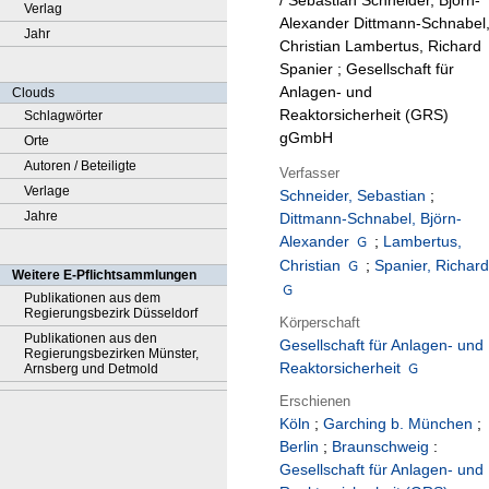
/ Sebastian Schneider, Björn-
Verlag
Alexander Dittmann-Schnabel
Jahr
Christian Lambertus, Richard
Spanier ; Gesellschaft für
Anlagen- und
Clouds
Reaktorsicherheit (GRS)
Schlagwörter
gGmbH
Orte
Autoren / Beteiligte
Verfasser
Verlage
Schneider, Sebastian
;
Jahre
Dittmann-Schnabel, Björn-
Alexander
;
Lambertus,
Christian
;
Spanier, Richar
Weitere E-Pflichtsammlungen
Publikationen aus dem
Regierungsbezirk Düsseldorf
Körperschaft
Publikationen aus den
Gesellschaft für Anlagen- und
Regierungsbezirken Münster,
Reaktorsicherheit
Arnsberg und Detmold
Erschienen
Köln
;
Garching b. München
;
Berlin
;
Braunschweig
:
Gesellschaft für Anlagen- und