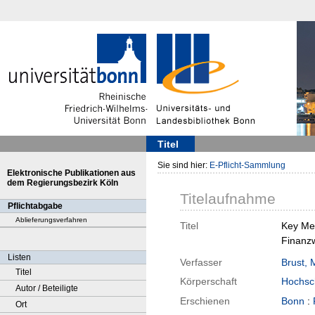
Titel
Sie sind hier:
E-Pflicht-Sammlung
Elektronische Publikationen aus
dem Regierungsbezirk Köln
Titelaufnahme
Pflichtabgabe
Ablieferungsverfahren
Titel
Key Mes
Finanz
Listen
Verfasser
Brust, 
Titel
Körperschaft
Hochsch
Autor / Beteiligte
Erschienen
Bonn
:
Ort