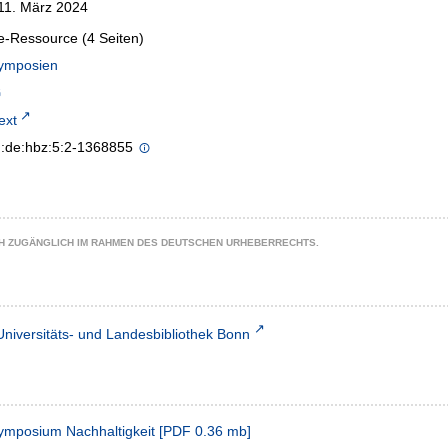
11. März 2024
e-Ressource (4 Seiten)
ymposien
text
n:de:hbz:5:2-1368855
CH ZUGÄNGLICH IM RAHMEN DES DEUTSCHEN URHEBERRECHTS.
Universitäts- und Landesbibliothek Bonn
mposium Nachhaltigkeit
[
PDF
0.36 mb
]