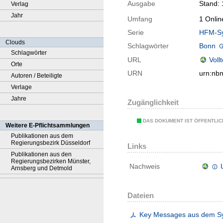
Ausgabe
Stand: 
Verlag
Jahr
Umfang
1 Onlin
Serie
HFM-S
Clouds
Schlagwörter
Bonn
Schlagwörter
URL
Voll
Orte
URN
urn:nb
Autoren / Beteiligte
Verlage
Jahre
Zugänglichkeit
DAS DOKUMENT IST ÖFFENTLI
Weitere E-Pflichtsammlungen
Publikationen aus dem
Regierungsbezirk Düsseldorf
Links
Publikationen aus den
Regierungsbezirken Münster,
Nachweis
Arnsberg und Detmold
Dateien
Key Messages aus dem Sy